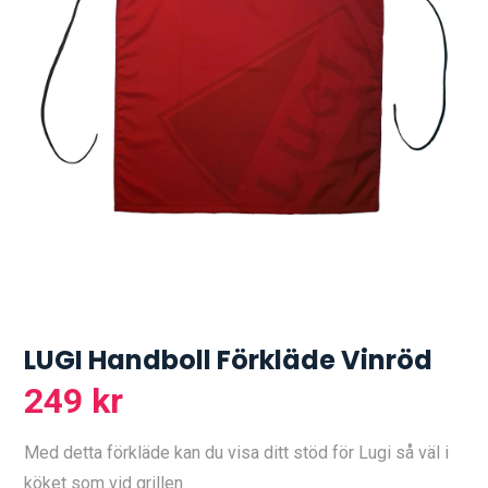
LUGI Handboll Förkläde Vinröd
249
kr
Med detta förkläde kan du visa ditt stöd för Lugi så väl i
köket som vid grillen.