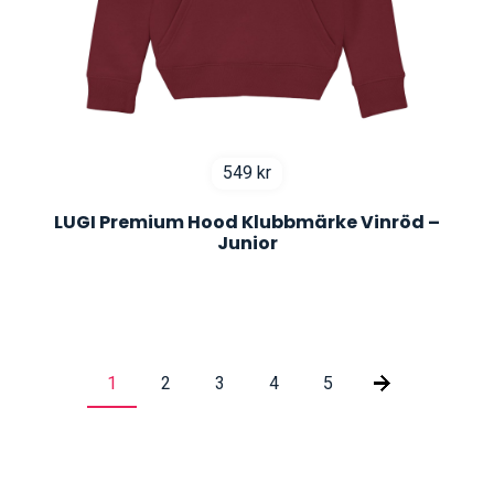
549
kr
LUGI Premium Hood Klubbmärke Vinröd –
Junior
1
2
3
4
5