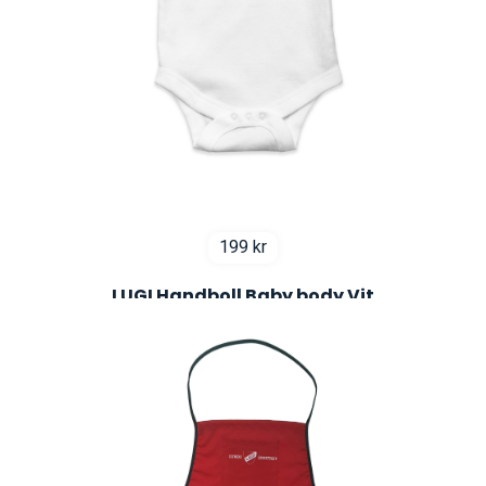
199
kr
LUGI Handboll Baby body Vit