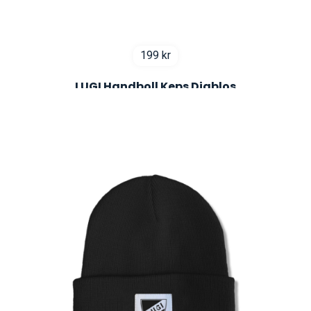
199
kr
LUGI Handboll Keps Diablos