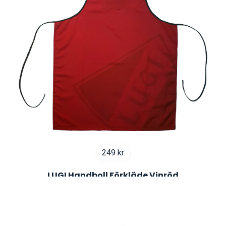
249
kr
LUGI Handboll Förkläde Vinröd