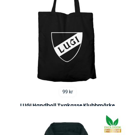
99
kr
LUGI Handboll Tygkasse Klubbmärke